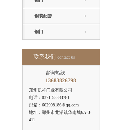
铝门
+
铜装配套
+
铜门
+
联系我们
contact us
咨询热线
13683826798
郑州凯祥门业有限公司
电话：0371-55883781
邮箱：602908186＠qq.com
地址：郑州市龙湖镇华南城6A-3-
411